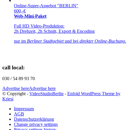
Online-Super-Angebot "BERLIN"
600,-€
Web-Mini-Paket
Full HD Video-Produktion:
2h Drehzeit, 2h Schnitt, Export & Encoding
nur im
Berliner Stadtgebiet
und bei
direkter Online-Buchung.
call local:
030 / 54 89 93 70
Advertise here
Advertise here
© Copyright -
VideoStudioBerlin
-
Enfold WordPress Theme by
Kriesi
Impressum
AGB
Datenschutzerklärung
Change privacy settings
Privacy settings history