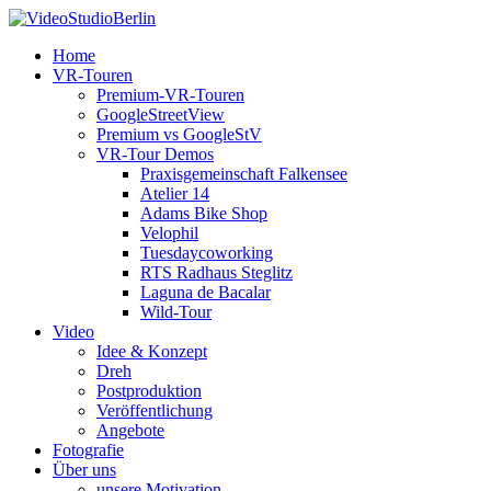
Home
VR-Touren
Premium-VR-Touren
GoogleStreetView
Premium vs GoogleStV
VR-Tour Demos
Praxisgemeinschaft Falkensee
Atelier 14
Adams Bike Shop
Velophil
Tuesdaycoworking
RTS Radhaus Steglitz
Laguna de Bacalar
Wild-Tour
Video
Idee & Konzept
Dreh
Postproduktion
Veröffentlichung
Angebote
Fotografie
Über uns
unsere Motivation