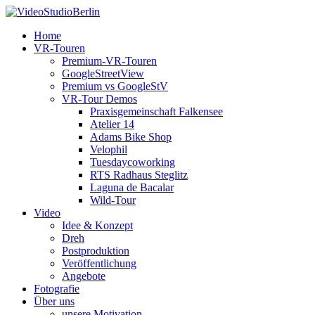
Home
VR-Touren
Premium-VR-Touren
GoogleStreetView
Premium vs GoogleStV
VR-Tour Demos
Praxisgemeinschaft Falkensee
Atelier 14
Adams Bike Shop
Velophil
Tuesdaycoworking
RTS Radhaus Steglitz
Laguna de Bacalar
Wild-Tour
Video
Idee & Konzept
Dreh
Postproduktion
Veröffentlichung
Angebote
Fotografie
Über uns
unsere Motivation