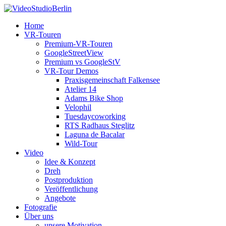
Home
VR-Touren
Premium-VR-Touren
GoogleStreetView
Premium vs GoogleStV
VR-Tour Demos
Praxisgemeinschaft Falkensee
Atelier 14
Adams Bike Shop
Velophil
Tuesdaycoworking
RTS Radhaus Steglitz
Laguna de Bacalar
Wild-Tour
Video
Idee & Konzept
Dreh
Postproduktion
Veröffentlichung
Angebote
Fotografie
Über uns
unsere Motivation