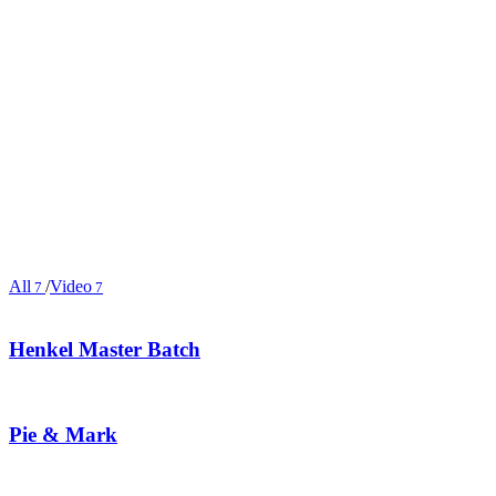
All
/
Video
7
7
Henkel Master Batch
Pie & Mark